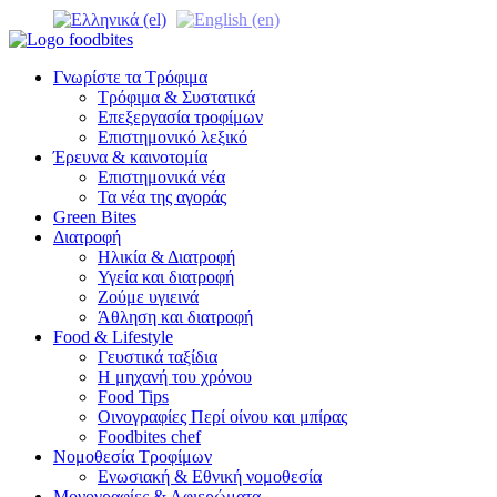
Γνωρίστε τα Τρόφιμα
Τρόφιμα & Συστατικά
Επεξεργασία τροφίμων
Επιστημονικό λεξικό
Έρευνα & καινοτομία
Επιστημονικά νέα
Τα νέα της αγοράς
Green Bites
Διατροφή
Ηλικία & Διατροφή
Υγεία και διατροφή
Ζούμε υγιεινά
Άθληση και διατροφή
Food & Lifestyle
Γευστικά ταξίδια
Η μηχανή του χρόνου
Food Tips
Οινογραφίες Περί οίνου και μπίρας
Foodbites chef
Νομοθεσία Τροφίμων
Ενωσιακή & Εθνική νομοθεσία
Μονογραφίες & Αφιερώματα