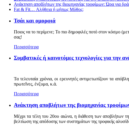
Ανάκτηση αποβλήτων της βιομηχανίας τροφίμων: Ώρα για δρ
Fat & Fit… Αλήθεια ή μήπως Μύθος;
Τσάι και ομορφιά
Ποιος να το περίμενε; Το πιο δημοφιλές ποτό στον κόσμο (μετ
σας!
Περισσότερα
Συμβατικές ή καινοτόμες τεχνολογίες για την 
Τα τελευταία χρόνια, οι ερευνητές αντιμετωπίζουν τα απόβλ
πρωτεΐνες, ένζυμα, κ.ά.
Περισσότερα
Ανάκτηση αποβλήτων της βιομηχανίας τροφίμων
Μέχρι τα τέλη του 20ου αιώνα, η διάθεση των αποβλήτων τ
βελτίωση της απόδοσης των συστημάτων της τροφικής αλυσίδ